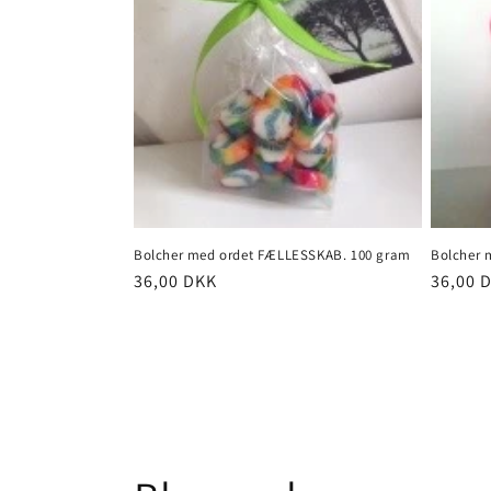
Bolcher med ordet FÆLLESSKAB. 100 gram
Bolcher 
Normalpris
36,00 DKK
Normal
36,00 