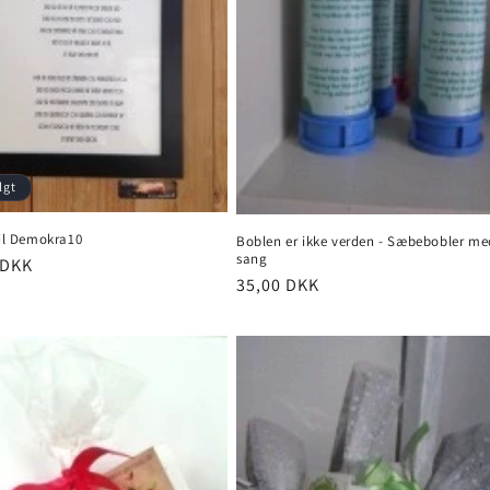
lgt
til Demokra10
Boblen er ikke verden - Sæbebobler me
sang
pris
 DKK
Normalpris
35,00 DKK