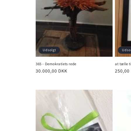
Udsolgt
Udso
365 - Demokratiets rede
at tælle 
Normalpris
30.000,00 DKK
Normal
250,00