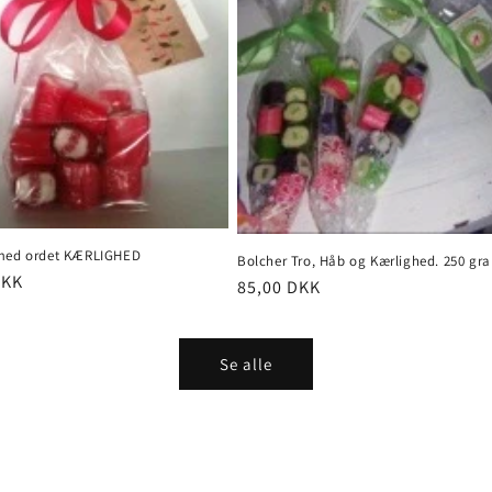
med ordet KÆRLIGHED
Bolcher Tro, Håb og Kærlighed. 250 gr
pris
DKK
Normalpris
85,00 DKK
Se alle