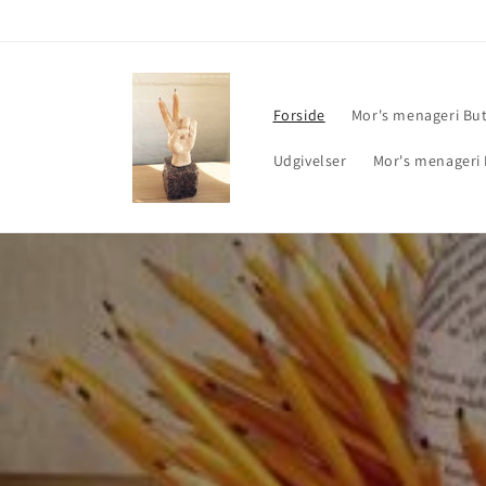
Gå til
indhold
Forside
Mor's menageri But
Udgivelser
Mor's menageri 