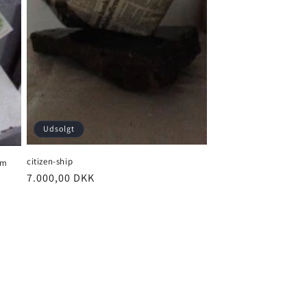
Udsolgt
citizen-ship
am
Normalpris
7.000,00 DKK