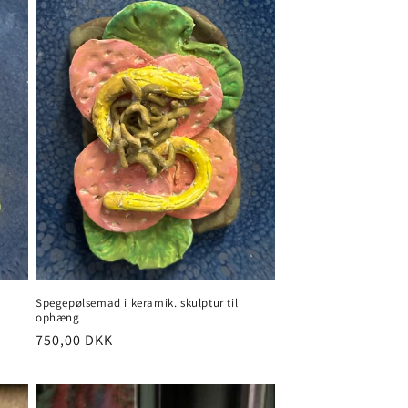
Spegepølsemad i keramik. skulptur til
ophæng
Normalpris
750,00 DKK