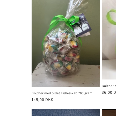
e
k
t
i
o
n
:
Bolcher 
Normal
36,00 
Bolcher med ordet Fællesskab 700 gram
Normalpris
145,00 DKK