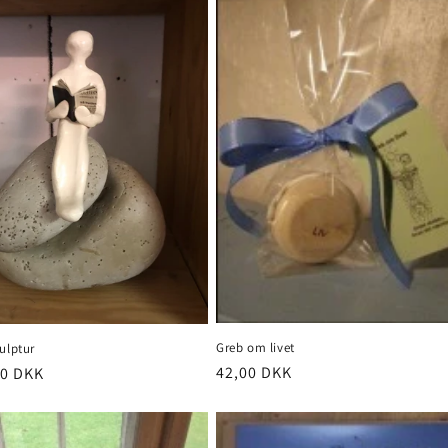
Greb om livet
ulptur
Normalpris
42,00 DKK
pris
00 DKK