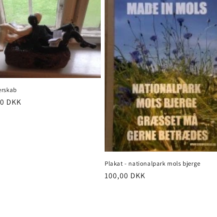
erskab
pris
00 DKK
Plakat - nationalpark mols bjerge
Normalpris
100,00 DKK