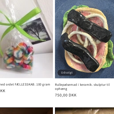
Udsolgt
med ordet FÆLLESSKAB. 100 gram
Rullepølsemad i keramik. skulptur til
ophæng
pris
DKK
Normalpris
750,00 DKK