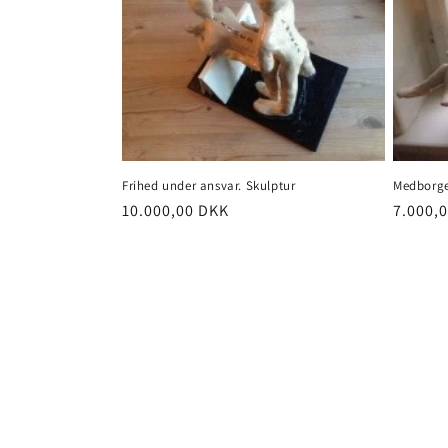
Frihed under ansvar. Skulptur
Medborg
Normalpris
10.000,00 DKK
Normal
7.000,