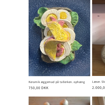
Læser. Sk
Keramik æggemad på tallerken. ophæng
Normal
2.000,
Normalpris
750,00 DKK