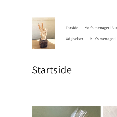
Gå til
indhold
Forside
Mor's menageri But
Udgivelser
Mor's menageri 
K
Startside
o
l
l