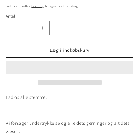
Inklusive skatter.
Levering
beregnes ved betaling.
Antal
Antal
Reducer
Øg
antallet
antallet
for
for
En
En
Læg i indkøbskurv
vælgers
vælgers
bekendelse
bekendelse
Lad os alle stemme.
Vi forsager undertrykkelse og alle dets gerninger og alt dets
væsen.