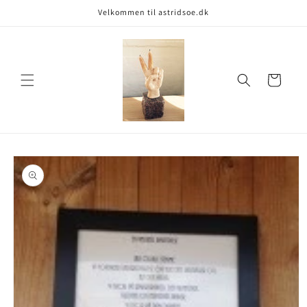
Gå til
Velkommen til astridsoe.dk
indhold
Indkøbskurv
å til
roduktoplysninger