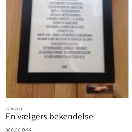
Åbn
mediet
1
ASTRIDSOE
En vælgers bekendelse
i
modus
Normalpris
300,00 DKK