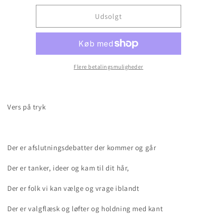
for
for
Vers
Vers
Udsolgt
på
på
tryk
tryk
Flere betalingsmuligheder
Vers på tryk
Der er afslutningsdebatter der kommer og går
Der er tanker, ideer og kam til dit hår,
Der er folk vi kan vælge og vrage iblandt
Der er valgflæsk og løfter
og holdning med kant