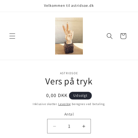
Gå til
Velkommen til astridsoe.dk
indhold
Indkøbskurv
å til
ASTRIDSOE
Vers på tryk
roduktoplysninger
Normalpris
0,00 DKK
Udsolgt
Inklusive skatter.
Levering
beregnes ved betaling.
Antal
Antal
Reducer
Øg
antallet
antallet